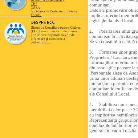
Academia de Advocacy
CHF
comunitar.
CARA
Datorită promovării obiect
Societatea de Protectie Impotriva
Focului
implica, oferind membrilo
legislaţiei la nivel local.
Biroul de Consiliere pentru Cetăţeni
2. Polarizarea unui grup 
(BCC) este un serviciu de interes
public care răspunde nevoii de
conlucreze în activităţi s
informare şi consiliere a
Se va constitui o echipă d
cetăţenilor......
3. Formarea unor grupuri
Proprietari / Locatari, di
informaţiilor referitoare 
din asociaţiile pe care le
Persoanele alese de Asoc
urma unor adunări desfăşu
interacţiona periodic cu e
comunitar, identificate d
ale Consiliului Local.
4. Stabilirea unor mecan
membrii ai celor peste 3.00
cu implicarea nemijlocita
Reprezentanţii grupurilor 
concluziile întâlnirilor a
generale în cadrul dezbate