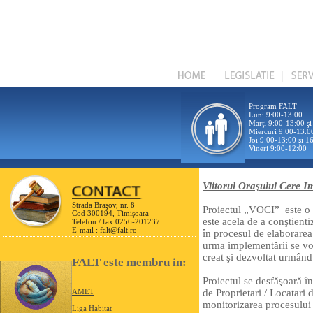
Program FALT
Luni 9:00-13:00
Marţi 9:00-13:00 ş
Miercuri 9:00-13:0
Joi 9:00-13:00 şi 1
Vineri 9:00-12:00
Viitorul Oraşului Cere I
Strada Braşov, nr. 8
Proiectul „VOCI” este o i
Cod 300194, Timişoara
este acela de a conştienti
Telefon / fax 0256-201237
E-mail :
falt@falt.ro
în procesul de elaborarea 
urma implementării se vor
creat şi dezvoltat urmând 
FALT este membru in:
Proiectul se desfăşoară în
de Proprietari / Locatari 
AMET
monitorizarea procesului 
Liga Habitat