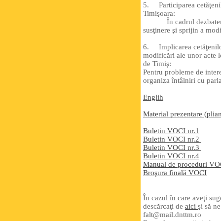
5. Participarea cetăţenil
Timişoara:
În cadrul dezbaterilor p
susţinere şi sprijin a mod
6. Implicarea cetăţenilor 
modificări ale unor acte l
de Timiş:
Pentru probleme de intere
organiza întâlniri cu parl
Englih
Material prezentare (plian
Buletin VOCI nr.1
Buletin VOCI nr.2
Buletin VOCI nr.3
Buletin VOCI nr.4
Manual de proceduri VO
Broşura finală VOCI
În cazul în care aveţi sug
descărcaţi de
aici
şi să n
falt@mail.dnttm.ro