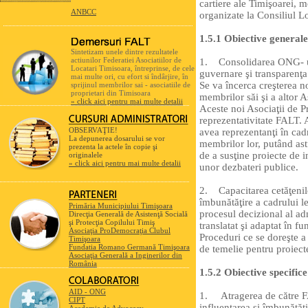
cartiere ale Timişoarei, m
ANBCC
organizate la Consiliul L
1.5.1 Obiective generale
Sintetizam unele dintre rezultatele
actiunilor Federatiei Asociatiilor de
1. Consolidarea ONG- ulu
Locatari Timisoara, întreprinse, de cele
guvernare şi transparenţa 
mai multe ori, cu efort si îndârjire, în
Se va încerca creşterea no
sprijinul membrilor sai - asociatiile de
proprietari din Timisoara
membrilor săi şi a altor A
» click aici pentru mai multe detalii
Aceste noi Asociaţii de Pr
reprezentativitate FALT. 
OBSERVAŢIE!
avea reprezentanţi în cadr
La depunerea dosarului se vor
membrilor lor, putând astf
prezenta la actele în copie şi
de a susţine proiecte de 
originalele
» click aici pentru mai multe detalii
unor dezbateri publice.
2. Capacitarea cetăţenilo
îmbunătăţire a cadrului l
Primăria Municipiului Timişoara
procesul decizional al adm
Direcţia Generală de Asistenţă Socială
şi Protecţia Copilului Timiş
translatat şi adaptat în f
Asociaţia ProDemocraţia Clubul
Proceduri ce se doreşte a 
Timişoara
Fundatia Romano Germană Timişoara
de temelie pentru proiect
Asociaţia Generală a Inginerilor din
România
1.5.2 Obiective specifice
AID - ONG
1. Atragerea de către FA
CIPT
influenţarea şi îmbunătăţi