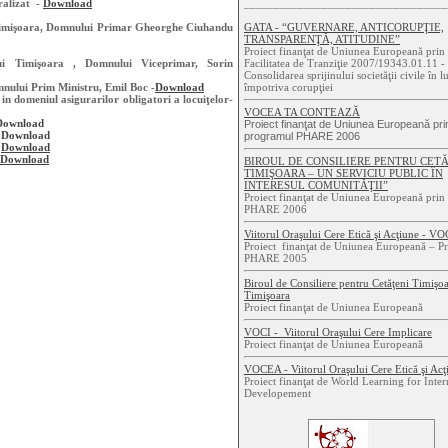
ralizat -
Download
__________________________________
 Timişoara, Domnului Primar Gheorghe Ciuhandu
GATA - “GUVERNARE, ANTICORUPŢIE,
TRANSPARENŢĂ, ATITUDINE”
Proiect finanţat de Uniunea Europeană pri
ui Timişoara , Domnului Viceprimar, Sorin
Facilitatea de Tranziţie 2007/19343.01.11 -
Consolidarea sprijinului societăţii civile în l
nului Prim Ministru, Emil Boc -
Download
împotriva corupţiei
in domeniul asigurarilor obligatori a locuiţelor-
VOCEA TA CONTEAZĂ
Download
Proiect finanţat de Uniunea Europeană pri
-
Download
programul PHARE 2006
-
Download
Download
BIROUL DE CONSILIERE PENTRU CET
TIMIŞOARA – UN SERVICIU PUBLIC ÎN
INTERESUL COMUNITĂŢII”
Proiect finanţat de Uniunea Europeană pri
PHARE 2006
Viitorul Oraşului Cere Etică şi Acţiune - 
Proiect finanţat de Uniunea Europeană – P
PHARE 2005
Biroul de Consiliere pentru Cetăţeni Timişo
Timişoara
Proiect finanţat de Uniunea Europeană
VOCI - Viitorul Oraşului Cere Implicare
Proiect finanţat de Uniunea Europeană
VOCEA -
Viitorul Oraşului Cere Etică şi Ac
Proiect finanţat de World Learning for Inter
Developement