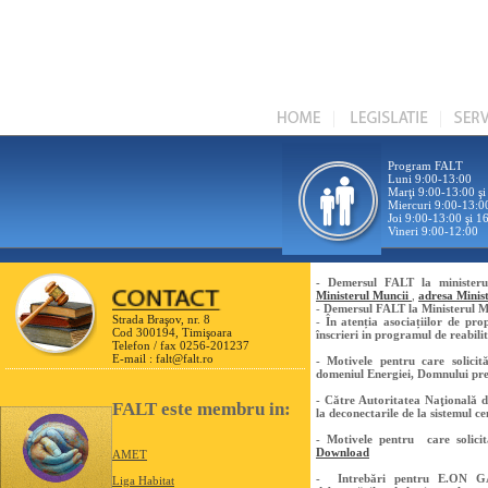
Program FALT
Luni 9:00-13:00
Marţi 9:00-13:00 ş
Miercuri 9:00-13:0
Joi 9:00-13:00 şi 1
Vineri 9:00-12:00
- Demersul FALT la ministerul
Ministerul Muncii
,
adresa Minist
-
Demersul FALT la Ministerul M
Strada Braşov, nr. 8
-
În atenția asociațiilor de pro
Cod 300194, Timişoara
înscrieri in programul de reabi
Telefon / fax 0256-201237
E-mail :
falt@falt.ro
- Motivele pentru care solici
domeniul Energiei, Domnului preş
- Către Autoritatea Naţională d
FALT este membru in:
la deconectarile de la sistemul ce
- Motivele pentru care solic
Download
AMET
- Intrebări pentru E.ON GA
Liga Habitat