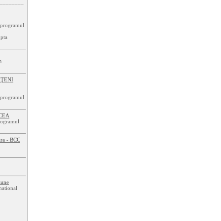
________
n programul
upta
n
ĂŢENI
n programul
VOCEA
rogramul
ara - BCC
ţiune
national