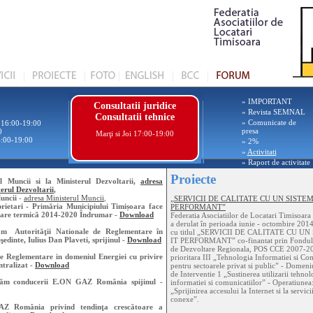
» IMPORTANT
Consultatii juridice
» Revista SEMNAL
Consultatii tehnice
» Comunicate de
i 16:00-19:00
presa
0
Marţi si Joi 17:00-19:00
6:00-19:00
» 2%
»
Activitati
» Raport de activitate
Proiecte
 Muncii si la Ministerul Dezvoltarii,
adresa
erul Dezvoltarii
,
uncii
-
adresa Ministerul Muncii
,
„SERVICII DE CALITATE CU UN SISTEM
prietari - Primăria Municipiului Timișoara face
PERFORMANT”
litare termică 2014-2020 Îndrumar -
Download
Federatia Asociatiilor de Locatari Timisoara
a derulat în perioada iunie - octombire 2014
tăm Autorităţii Nationale de Reglementare în
cu titlul „SERVICII DE CALITATE CU U
edinte, Iulius Dan Plaveti, sprijinul -
Download
IT PERFORMANT” co-finantat prin Fondul
de Dezvoltare Regionala, POS CCE 2007-2
e Reglementare in domeniul Energiei cu privire
prioritara III „Tehnologia Informatiei si Co
ntralizat -
Download
pentru sectoarele privat si public” - Dome
de Interventie 1 „Sustinerea utilizarii tehnol
ităm conducerii E.ON GAZ România spijinul -
informatiei si comunicatiilor” - Operatiunea
„Sprijinirea accesului la Internet si la servici
conexe”.
Z România privind tendinţa crescătoare a