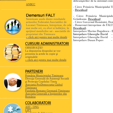
debranşărilor de la sistemul cent
ANBCC
- Către Primăria Municipiului
-
Download
- Către Primăria Municipiul
Sintetizam unele dintre rezultatele
Grindeanu-
Download
actiunilor Federatiei Asociatiilor de
- Către Guvernul României, Dom
Locatari Timisoara, întreprinse, de cele
- Demersuri întreprinse de FALT 
mai multe ori, cu efort si îndârjire, în
Download
;
sprijinul membrilor sai - asociatiile de
Interpelare Marius Dugulescu -
proprietari din Timisoara
Interpelare Gheorghe David 
» click aici pentru mai multe detalii
Interpelare Gheorghe David 
Interpelare Dusan Popov -
OBSERVAŢIE!
La depunerea dosarului se vor
prezenta la actele în copie şi
originalele
» click aici pentru mai multe detalii
Primăria Municipiului Timişoara
Direcţia Generală de Asistenţă Socială
şi Protecţia Copilului Timiş
Asociaţia ProDemocraţia Clubul
Timişoara
Fundatia Romano Germană Timişoara
Asociaţia Generală a Inginerilor din
România
AID - ONG
CIPT