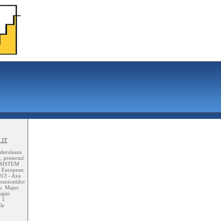
 IT
 deruleaza
, proiectul
N SISTEM
 European
013 - Axa
municatiilor
niu Major
ogiei
: 1
ile